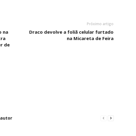
Próximo artigo
o na
Draco devolve a foliã celular furtado
tra
na Micareta de Feira
r de
 autor