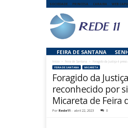
SOCIEDADE
PRINCESA
CARAIBA
WEB CAP
R
e
d
e
1
1
FEIRA DE SANTANA
SEN
Início
Feira de Santana
Foragido da Justiça é preso
FEIRA DE SANTANA
MICARETA
Foragido da Justiç
reconhecido por s
Micareta de Feira 
Por
Rede11
-
abril 22, 2023
0