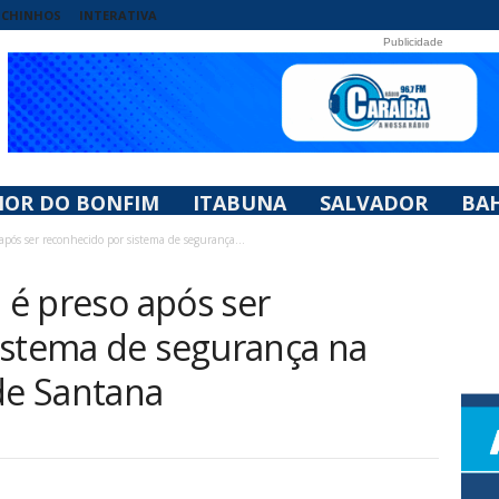
UCHINHOS
INTERATIVA
Publicidade
HOR DO BONFIM
ITABUNA
SALVADOR
BAH
 após ser reconhecido por sistema de segurança...
a é preso após ser
istema de segurança na
de Santana