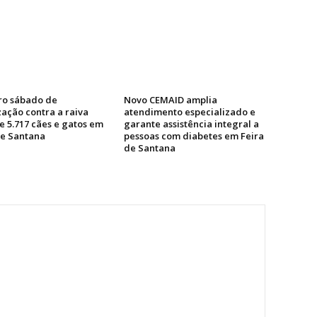
ro sábado de
Novo CEMAID amplia
zação contra a raiva
atendimento especializado e
e 5.717 cães e gatos em
garante assistência integral a
de Santana
pessoas com diabetes em Feira
de Santana