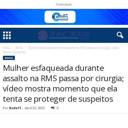
Publicidade
Início
Bahia
Mulher esfaqueada durante assalto na RMS passa por cirurgia; vídeo
mostra momento...
BAHIA
Mulher esfaqueada durante
assalto na RMS passa por cirurgia;
vídeo mostra momento que ela
tenta se proteger de suspeitos
Por
Rede11
-
abril 22, 2023
0