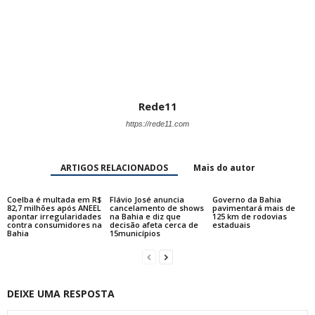
Rede11
https://rede11.com
ARTIGOS RELACIONADOS
Mais do autor
Coelba é multada em R$
Flávio José anuncia
Governo da Bahia
82,7 milhões após ANEEL
cancelamento de shows
pavimentará mais de
apontar irregularidades
na Bahia e diz que
125 km de rodovias
contra consumidores na
decisão afeta cerca de
estaduais
Bahia
15municípios
DEIXE UMA RESPOSTA