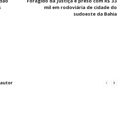
idão
Foragido da Justiça é preso com R$ 33
s
mil em rodoviária de cidade do
sudoeste da Bahia
 autor