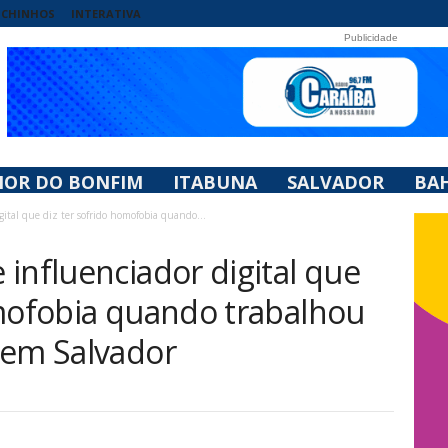
UCHINHOS
INTERATIVA
Publicidade
HOR DO BONFIM
ITABUNA
SALVADOR
BAH
ital que diz ter sofrido homofobia quando...
influenciador digital que
omofobia quando trabalhou
 em Salvador