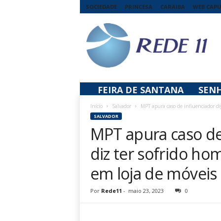
SOCIEDADE
PRINCESA
CARAIBA
WEB CAP
R
e
d
e
1
1
FEIRA DE SANTANA
SEN
Início
Salvador
MPT apura caso de influenciador dig
SALVADOR
MPT apura caso de 
diz ter sofrido h
em loja de móveis
Por
Rede11
-
maio 23, 2023
0