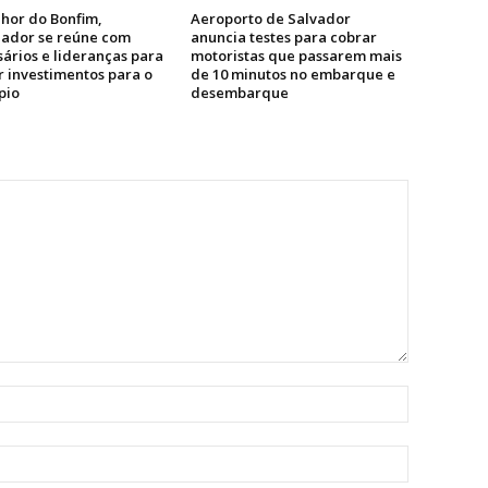
hor do Bonfim,
Aeroporto de Salvador
ador se reúne com
anuncia testes para cobrar
ários e lideranças para
motoristas que passarem mais
r investimentos para o
de 10 minutos no embarque e
pio
desembarque