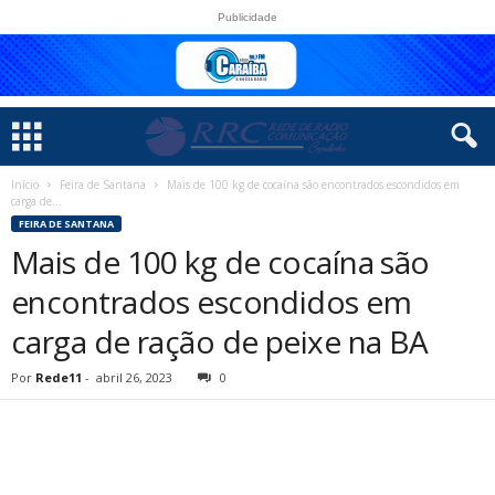
Publicidade
Início
Feira de Santana
Mais de 100 kg de cocaína são encontrados escondidos em
carga de...
FEIRA DE SANTANA
Mais de 100 kg de cocaína são
encontrados escondidos em
carga de ração de peixe na BA
Por
Rede11
-
abril 26, 2023
0