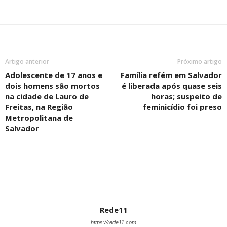
Artigo anterior
Próximo artigo
Adolescente de 17 anos e
Família refém em Salvador
dois homens são mortos
é liberada após quase seis
na cidade de Lauro de
horas; suspeito de
Freitas, na Região
feminicídio foi preso
Metropolitana de
Salvador
Rede11
https://rede11.com