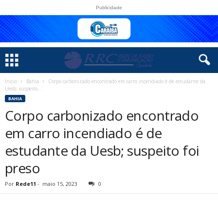
Publicidade
Início
Bahia
Corpo carbonizado encontrado em carro incendiado é de estudante da
Uesb; suspeito...
BAHIA
Corpo carbonizado encontrado
em carro incendiado é de
estudante da Uesb; suspeito foi
preso
Por
Rede11
-
maio 15, 2023
0