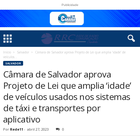
Publicidade
Início
Salvador
Câmara de Salvador aprova Projeto de Lei que amplia ‘idade’ de
veículos...
SALVADOR
Câmara de Salvador aprova
Projeto de Lei que amplia ‘idade’
de veículos usados nos sistemas
de táxi e transportes por
aplicativo
Por
Rede11
-
abril 27, 2023
0