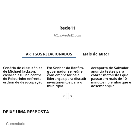
Rede11
https://rede11.com
ARTIGOS RELACIONADOS
Mais do autor
Cenário de clipe icônico
Em Senhor do Bonfim,
Aeroporto de Salvador
de Michael Jackson,
governador se reúne
anuncia testes para
casarão azul no centro
com empresários e
cobrar motoristas que
do Pelourinho enfrenta
lideranças para discutir
passarem mais de 10
ordem de desocupação
investimentos para o
minutos no embarque e
município
desembarque
DEIXE UMA RESPOSTA