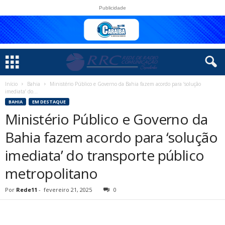
Publicidade
Início
Bahia
Ministério Público e Governo da Bahia fazem acordo para ‘solução
imediata’ do...
BAHIA
EM DESTAQUE
Ministério Público e Governo da
Bahia fazem acordo para ‘solução
imediata’ do transporte público
metropolitano
Por
Rede11
-
fevereiro 21, 2025
0