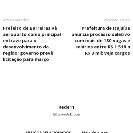
Artigo anterior
Próximo artigo
Prefeito de Barreiras vê
Prefeitura de Itajuípe
aeroporto como principal
anuncia processo seletivo
entrave para o
com mais de 180 vagas e
desenvolvimento da
salários entre R$ 1.518 a
região; governo prevê
R$ 3 mil; veja cargos
licitação para março
Rede11
https://rede11.com
ARTIGOS RELACIONADOS
Mais do autor