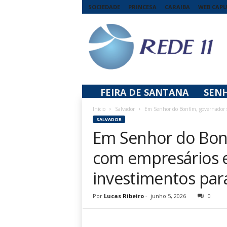
SOCIEDADE
PRINCESA
CARAIBA
WEB CAP
R
e
d
e
1
1
FEIRA DE SANTANA
SEN
Início
Salvador
Em Senhor do Bonfim, governador se
SALVADOR
Em Senhor do Bon
com empresários e 
investimentos par
Por
Lucas Ribeiro
-
junho 5, 2026
0