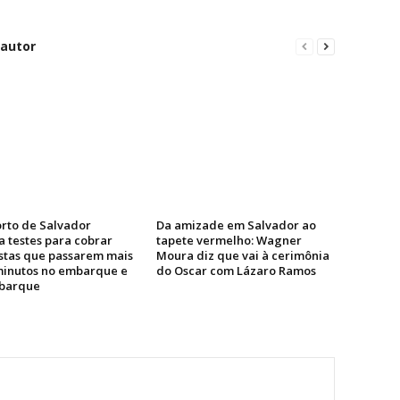
 autor
rto de Salvador
Da amizade em Salvador ao
a testes para cobrar
tapete vermelho: Wagner
stas que passarem mais
Moura diz que vai à cerimônia
minutos no embarque e
do Oscar com Lázaro Ramos
barque