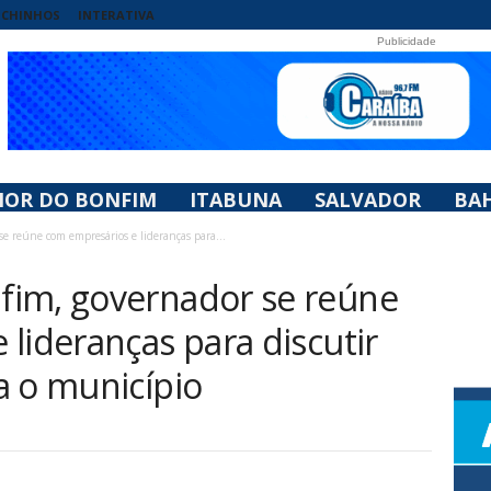
UCHINHOS
INTERATIVA
Publicidade
HOR DO BONFIM
ITABUNA
SALVADOR
BAH
 reúne com empresários e lideranças para...
fim, governador se reúne
lideranças para discutir
a o município