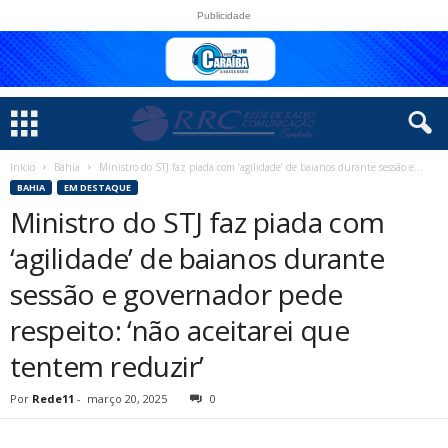
Publicidade
Início
Bahia
Ministro do STJ faz piada com ‘agilidade’ de baianos durante sessão e...
BAHIA
EM DESTAQUE
Ministro do STJ faz piada com
‘agilidade’ de baianos durante
sessão e governador pede
respeito: ‘não aceitarei que
tentem reduzir’
Por
Rede11
-
março 20, 2025
0