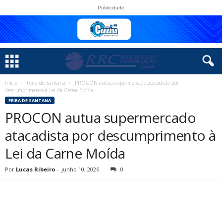
Publicidade
Início
Feira de Santana
PROCON autua supermercado atacadista por
descumprimento à Lei da Carne Moída
FEIRA DE SANTANA
PROCON autua supermercado
atacadista por descumprimento à
Lei da Carne Moída
Por
Lucas Ribeiro
-
junho 10, 2026
0