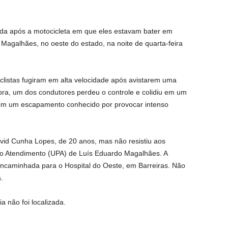
da após a motocicleta em que eles estavam bater em
agalhães, no oeste do estado, na noite de quarta-feira
iclistas fugiram em alta velocidade após avistarem uma
obra, um dos condutores perdeu o controle e colidiu em um
com um escapamento conhecido por provocar intenso
id Cunha Lopes, de 20 anos, mas não resistiu aos
to Atendimento (UPA) de Luís Eduardo Magalhães. A
 encaminhada para o Hospital do Oeste, em Barreiras. Não
.
a não foi localizada.