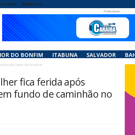
UCHINHOS
INTERATIVA
Publicidade
HOR DO BONFIM
ITABUNA
SALVADOR
BAH
motocicleta bater em fundo de...
her fica ferida após
 em fundo de caminhão no