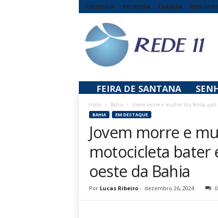
SOCIEDADE
PRINCESA
CARAIBA
WEB CAP
R
e
d
e
1
1
FEIRA DE SANTANA
SEN
Início
Bahia
Jovem morre e mulher fica ferida após 
BAHIA
EM DESTAQUE
Jovem morre e mul
motocicleta bater
oeste da Bahia
Por
Lucas Ribeiro
-
dezembro 26, 2024
0