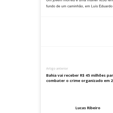
Um jovem morreu e uma mulher ficou feri
fundo de um caminhão, em Luís Eduardo
Artigo anterior
Bahia vai receber R$ 45 milhões pa
combater o crime organizado em 
Lucas Ribeiro