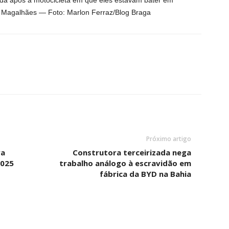
da após a motocicleta em que eles estavam bater em
 Magalhães — Foto: Marlon Ferraz/Blog Braga
Próximo artigo
ra
Construtora terceirizada nega
2025
trabalho análogo à escravidão em
fábrica da BYD na Bahia