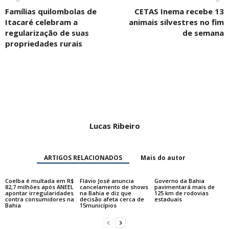
Famílias quilombolas de
CETAS Inema recebe 13
Itacaré celebram a
animais silvestres no fim
regularização de suas
de semana
propriedades rurais
Lucas Ribeiro
ARTIGOS RELACIONADOS
Mais do autor
Coelba é multada em R$
Flávio José anuncia
Governo da Bahia
82,7 milhões após ANEEL
cancelamento de shows
pavimentará mais de
apontar irregularidades
na Bahia e diz que
125 km de rodovias
contra consumidores na
decisão afeta cerca de
estaduais
Bahia
15municípios