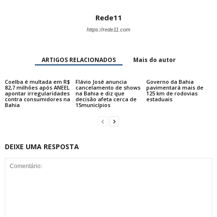
Rede11
https://rede11.com
ARTIGOS RELACIONADOS
Mais do autor
Coelba é multada em R$
Flávio José anuncia
Governo da Bahia
82,7 milhões após ANEEL
cancelamento de shows
pavimentará mais de
apontar irregularidades
na Bahia e diz que
125 km de rodovias
contra consumidores na
decisão afeta cerca de
estaduais
Bahia
15municípios
DEIXE UMA RESPOSTA