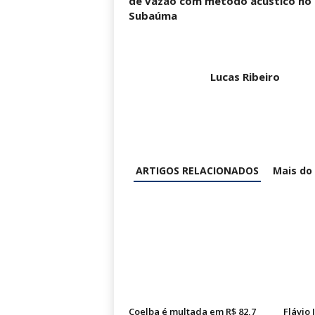
de vazão com método acústico no 
Subaúma
Lucas Ribeiro
ARTIGOS RELACIONADOS
Mais do
Coelba é multada em R$ 82,7
Flávio 