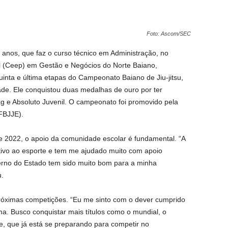
Foto: Ascom/SEC
anos, que faz o curso técnico em Administração, no
l (Ceep) em Gestão e Negócios do Norte Baiano,
uinta e última etapas do Campeonato Baiano de Jiu-jitsu,
ade. Ele conquistou duas medalhas de ouro por ter
kg e Absoluto Juvenil. O campeonato foi promovido pela
(FBJJE).
e 2022, o apoio da comunidade escolar é fundamental. “A
tivo ao esporte e tem me ajudado muito com apoio
erno do Estado tem sido muito bom para a minha
u.
próximas competições. “Eu me sinto com o dever cumprido
a. Busco conquistar mais títulos como o mundial, o
te, que já está se preparando para competir no