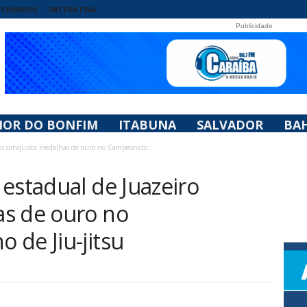
UCHINHOS
INTERATIVA
Publicidade
HOR DO BONFIM
ITABUNA
SALVADOR
BAH
ro conquista medalhas de ouro no Campeonato...
estadual de Juazeiro
s de ouro no
 de Jiu-jitsu