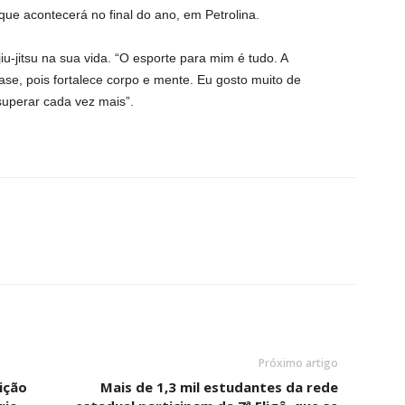
ue acontecerá no final do ano, em Petrolina.
iu-jitsu na sua vida. “O esporte para mim é tudo. A
se, pois fortalece corpo e mente. Eu gosto muito de
superar cada vez mais”.
Próximo artigo
ição
Mais de 1,3 mil estudantes da rede