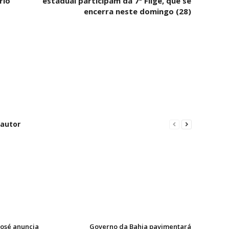
rio
estadual participam da 7ª Fligê, que se
encerra neste domingo (28)
 autor
José anuncia
Governo da Bahia pavimentará