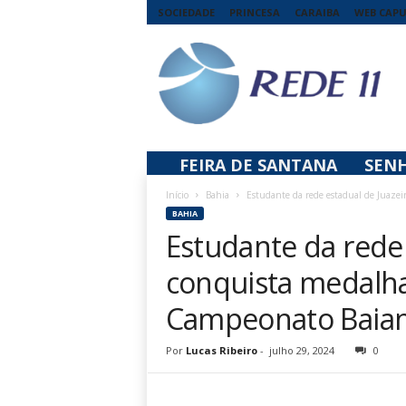
SOCIEDADE
PRINCESA
CARAIBA
WEB CAP
R
e
d
e
1
1
FEIRA DE SANTANA
SEN
Início
Bahia
Estudante da rede estadual de Juazei
BAHIA
Estudante da rede 
conquista medalha
Campeonato Baiano
Por
Lucas Ribeiro
-
julho 29, 2024
0