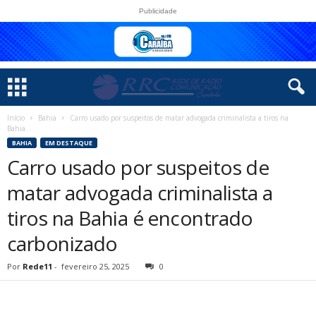
Publicidade
Início
Bahia
Carro usado por suspeitos de matar advogada criminalista a tiros na
Bahia...
BAHIA
EM DESTAQUE
Carro usado por suspeitos de
matar advogada criminalista a
tiros na Bahia é encontrado
carbonizado
Por
Rede11
-
fevereiro 25, 2025
0