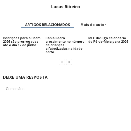
Lucas Ribeiro
ARTIGOS RELACIONADOS
Mais do autor
Inscrições para o Enem
Bahia lidera
MEC divulga calendário
2026 são prorrogadas
crescimento no número
do Pé-de-Meia para 2026
até o dia 12 de junho
de crianças
alfabetizadas na idade
certa
DEIXE UMA RESPOSTA