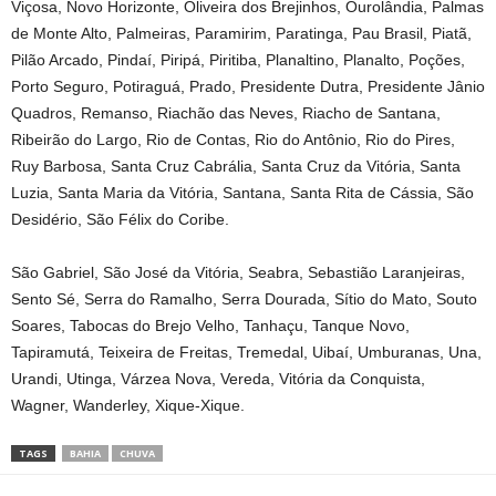
Viçosa, Novo Horizonte, Oliveira dos Brejinhos, Ourolândia, Palmas
de Monte Alto, Palmeiras, Paramirim, Paratinga, Pau Brasil, Piatã,
Pilão Arcado, Pindaí, Piripá, Piritiba, Planaltino, Planalto, Poções,
Porto Seguro, Potiraguá, Prado, Presidente Dutra, Presidente Jânio
Quadros, Remanso, Riachão das Neves, Riacho de Santana,
Ribeirão do Largo, Rio de Contas, Rio do Antônio, Rio do Pires,
Ruy Barbosa, Santa Cruz Cabrália, Santa Cruz da Vitória, Santa
Luzia, Santa Maria da Vitória, Santana, Santa Rita de Cássia, São
Desidério, São Félix do Coribe.
São Gabriel, São José da Vitória, Seabra, Sebastião Laranjeiras,
Sento Sé, Serra do Ramalho, Serra Dourada, Sítio do Mato, Souto
Soares, Tabocas do Brejo Velho, Tanhaçu, Tanque Novo,
Tapiramutá, Teixeira de Freitas, Tremedal, Uibaí, Umburanas, Una,
Urandi, Utinga, Várzea Nova, Vereda, Vitória da Conquista,
Wagner, Wanderley, Xique-Xique.
TAGS
BAHIA
CHUVA