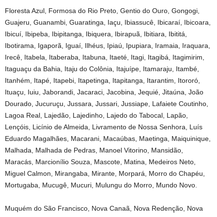
Floresta Azul, Formosa do Rio Preto, Gentio do Ouro, Gongogi,
Guajeru, Guanambi, Guaratinga, Iaçu, Ibiassucê, Ibicaraí, Ibicoara,
Ibicuí, Ibipeba, Ibipitanga, Ibiquera, Ibirapuã, Ibitiara, Ibititá,
Ibotirama, Igaporã, Iguaí, Ilhéus, Ipiaú, Ipupiara, Iramaia, Iraquara,
Irecê, Itabela, Itaberaba, Itabuna, Itaeté, Itagi, Itagibá, Itagimirim,
Itaguaçu da Bahia, Itaju do Colônia, Itajuípe, Itamaraju, Itambé,
Itanhém, Itapé, Itapebi, Itapetinga, Itapitanga, Itarantim, Itororó,
Ituaçu, Iuiu, Jaborandi, Jacaraci, Jacobina, Jequié, Jitaúna, João
Dourado, Jucuruçu, Jussara, Jussari, Jussiape, Lafaiete Coutinho,
Lagoa Real, Lajedão, Lajedinho, Lajedo do Tabocal, Lapão,
Lençóis, Licínio de Almeida, Livramento de Nossa Senhora, Luís
Eduardo Magalhães, Macarani, Macaúbas, Maetinga, Maiquinique,
Malhada, Malhada de Pedras, Manoel Vitorino, Mansidão,
Maracás, Marcionílio Souza, Mascote, Matina, Medeiros Neto,
Miguel Calmon, Mirangaba, Mirante, Morpará, Morro do Chapéu,
Mortugaba, Mucugê, Mucuri, Mulungu do Morro, Mundo Novo.
Muquém do São Francisco, Nova Canaã, Nova Redenção, Nova