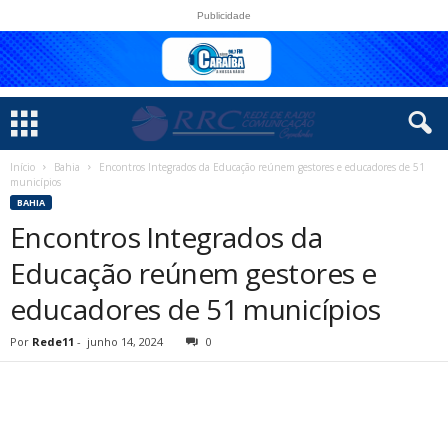
Publicidade
Início
Bahia
Encontros Integrados da Educação reúnem gestores e educadores de 51
municípios
BAHIA
Encontros Integrados da
Educação reúnem gestores e
educadores de 51 municípios
Por
Rede11
-
junho 14, 2024
0