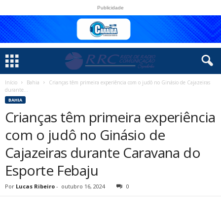
Publicidade
Início
Bahia
Crianças têm primeira experiência com o judô no Ginásio de Cajazeiras
durante...
BAHIA
Crianças têm primeira experiência
com o judô no Ginásio de
Cajazeiras durante Caravana do
Esporte Febaju
Por
Lucas Ribeiro
-
outubro 16, 2024
0