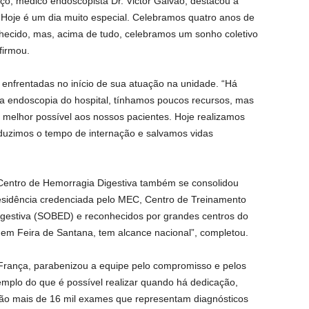
ço, médico endoscopista Dr. Victor Galvão, destacou a
“Hoje é um dia muito especial. Celebramos quatro anos de
hecido, mas, acima de tudo, celebramos um sonho coletivo
firmou.
enfrentadas no início de sua atuação na unidade. “Há
a endoscopia do hospital, tínhamos poucos recursos, mas
o melhor possível aos nossos pacientes. Hoje realizamos
eduzimos o tempo de internação e salvamos vidas
o Centro de Hemorragia Digestiva também se consolidou
sidência credenciada pelo MEC, Centro de Treinamento
igestiva (SOBED) e reconhecidos por grandes centros do
 em Feira de Santana, tem alcance nacional”, completou.
 França, parabenizou a equipe pelo compromisso e pelos
mplo do que é possível realizar quando há dedicação,
 São mais de 16 mil exames que representam diagnósticos