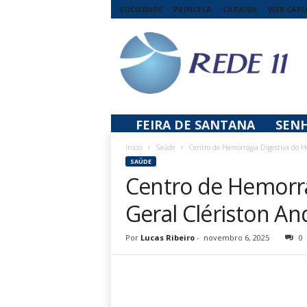
SOCIEDADE
PRINCESA
CARAIBA
WEB CAP
R
e
d
e
1
1
FEIRA DE SANTANA
SEN
Início
Saúde
Centro de Hemorragia Digestiva do Ho
SAÚDE
Centro de Hemorra
Geral Clériston An
Por
Lucas Ribeiro
-
novembro 6, 2025
0