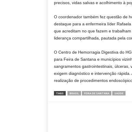
precisos, vidas salvas e acolhimento à po
O coordenador também fez questão de ho
destaque para a enfermeira líder Rafaela
que acreditam no que fazem e trabalham 
liderança compartilhada, pautada pela co
O Centro de Hemorragia Digestiva do HG
para Feira de Santana e municípios vizi
sangramentos gastrointestinais, úlceras, 
exigem diagnóstico e intervenção rápida
realização de procedimentos endoscópico
TAGS
BRASIL
FEIRA DE SANTANA
SAÚDE