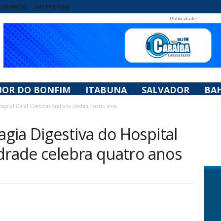
UCHINHOS
INTERATIVA
Publicidade
HOR DO BONFIM
ITABUNA
SALVADOR
BAH
spital Geral Clériston Andrade celebra quatro anos
gia Digestiva do Hospital
drade celebra quatro anos