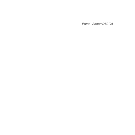
Fotos: Ascom/HGCA