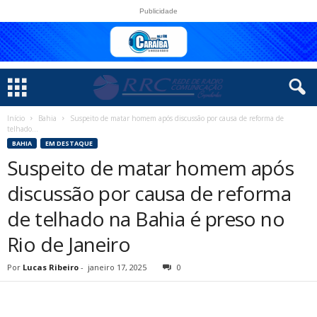
Publicidade
Início
Bahia
Suspeito de matar homem após discussão por causa de reforma de
telhado...
BAHIA
EM DESTAQUE
Suspeito de matar homem após
discussão por causa de reforma
de telhado na Bahia é preso no
Rio de Janeiro
Por
Lucas Ribeiro
-
janeiro 17, 2025
0