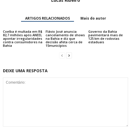
Lucas Ribeiro
ARTIGOS RELACIONADOS
Mais do autor
Coelba é multada em R$
Flávio José anuncia
Governo da Bahia
82,7 milhões após ANEEL
cancelamento de shows
pavimentará mais de
apontar irregularidades
na Bahia e diz que
125 km de rodovias
contra consumidores na
decisão afeta cerca de
estaduais
Bahia
15municípios
DEIXE UMA RESPOSTA