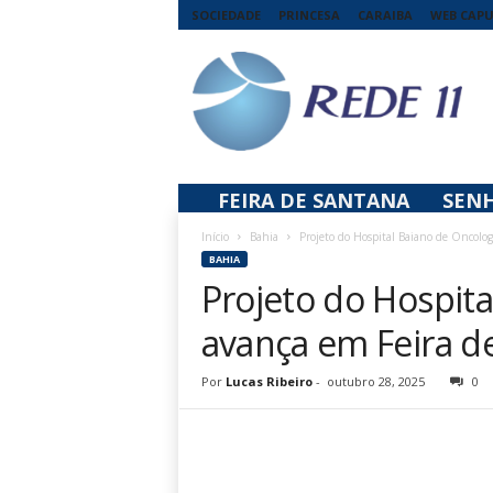
SOCIEDADE
PRINCESA
CARAIBA
WEB CAP
R
e
d
e
1
1
FEIRA DE SANTANA
SEN
Início
Bahia
Projeto do Hospital Baiano de Oncolo
BAHIA
Projeto do Hospita
avança em Feira d
Por
Lucas Ribeiro
-
outubro 28, 2025
0