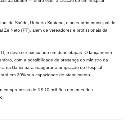
s da cidade — entre elas, a criação de um hospital
adual da Saúde, Roberta Santana, o secretário municipal de
l Zé Neto (PT), além de vereadores e profissionais da
 UTI, e deve ser executado em duas etapas. O lançamento
vembro, com a possibilidade de presença do ministro da
ará na Bahia para inaugurar a ampliação do Hospital
entará em 30% sua capacidade de atendimento.
m o compromisso de R$ 10 milhões em emendas
ão.