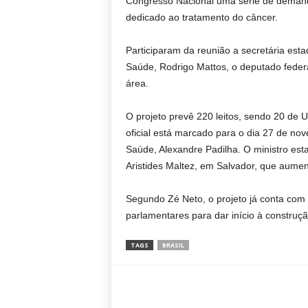
Congresso Nacional uma série de demanda
dedicado ao tratamento do câncer.
Participaram da reunião a secretária est
Saúde, Rodrigo Mattos, o deputado federa
área.
O projeto prevê 220 leitos, sendo 20 de
oficial está marcado para o dia 27 de no
Saúde, Alexandre Padilha. O ministro est
Aristides Maltez, em Salvador, que aum
Segundo Zé Neto, o projeto já conta co
parlamentares para dar início à construç
TAGS
BRASIL