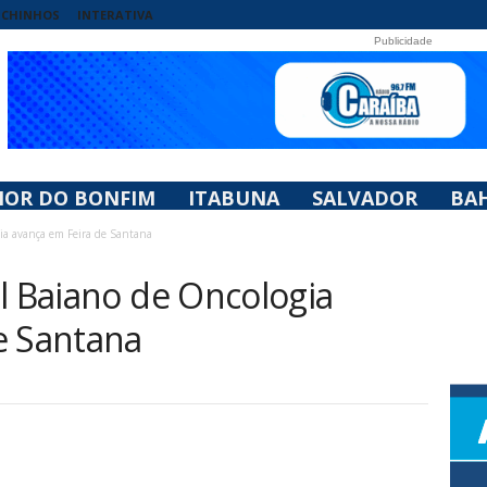
UCHINHOS
INTERATIVA
Publicidade
HOR DO BONFIM
ITABUNA
SALVADOR
BAH
gia avança em Feira de Santana
l Baiano de Oncologia
e Santana