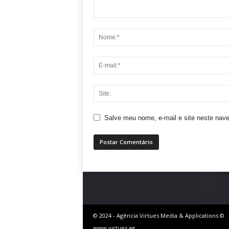
Salve meu nome, e-mail e site neste nav
© 2024 - Agência Virtues Media & Applications ©
www.virtues.ag