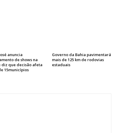
José anuncia
Governo da Bahia pavimentará
amento de shows na
mais de 125 km de rodovias
 diz que decisão afeta
estaduais
de 15municípios