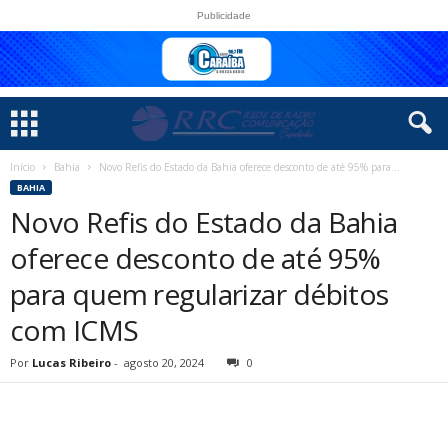
Publicidade
Início
Bahia
Novo Refis do Estado da Bahia oferece desconto de até 95% para...
BAHIA
Novo Refis do Estado da Bahia
oferece desconto de até 95%
para quem regularizar débitos
com ICMS
Por
Lucas Ribeiro
-
agosto 20, 2024
0