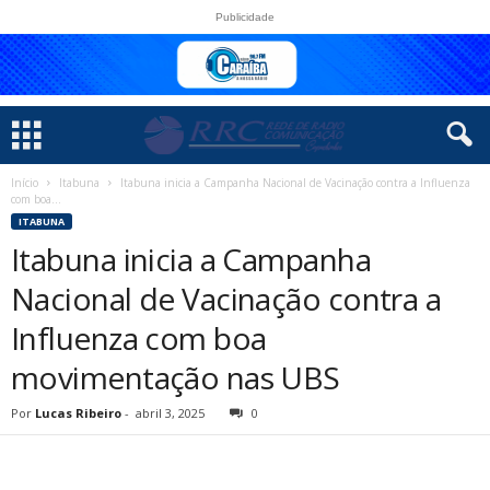
Publicidade
Início
Itabuna
Itabuna inicia a Campanha Nacional de Vacinação contra a Influenza
com boa...
ITABUNA
Itabuna inicia a Campanha
Nacional de Vacinação contra a
Influenza com boa
movimentação nas UBS
Por
Lucas Ribeiro
-
abril 3, 2025
0