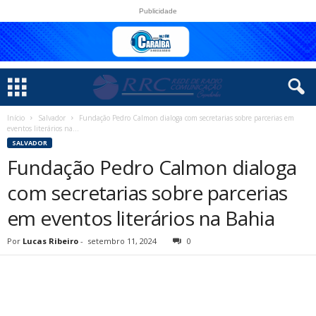
Publicidade
Início
Salvador
Fundação Pedro Calmon dialoga com secretarias sobre parcerias em
eventos literários na...
SALVADOR
Fundação Pedro Calmon dialoga
com secretarias sobre parcerias
em eventos literários na Bahia
Por
Lucas Ribeiro
-
setembro 11, 2024
0