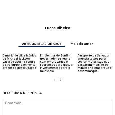
Lucas Ribeiro
ARTIGOS RELACIONADOS
Mais do autor
Cenário de clipe icônico
Em Senhor do Bonfim,
Aeroporto de Salvador
de Michael Jackson,
governador se reúne
anuncia testes para
casarão azul no centro
com empresários e
cobrar motoristas que
do Pelourinho enfrenta
lideranças para discutir
passarem mais de 10
ordem de desocupação
investimentos para o
minutos no embarque e
município
desembarque
DEIXE UMA RESPOSTA