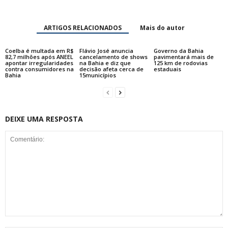
ARTIGOS RELACIONADOS
Mais do autor
Coelba é multada em R$
Flávio José anuncia
Governo da Bahia
82,7 milhões após ANEEL
cancelamento de shows
pavimentará mais de
apontar irregularidades
na Bahia e diz que
125 km de rodovias
contra consumidores na
decisão afeta cerca de
estaduais
Bahia
15municípios
DEIXE UMA RESPOSTA