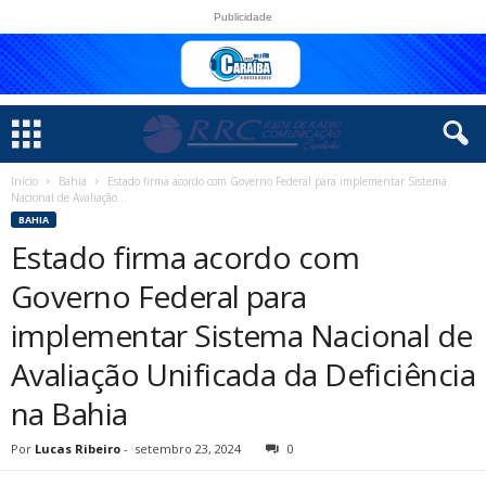
Publicidade
Início
Bahia
Estado firma acordo com Governo Federal para implementar Sistema
Nacional de Avaliação...
BAHIA
Estado firma acordo com
Governo Federal para
implementar Sistema Nacional de
Avaliação Unificada da Deficiência
na Bahia
Por
Lucas Ribeiro
-
setembro 23, 2024
0