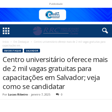
Publicidade
Início
Em Destaque
Centro universitário oferece mais de 2 mil vagas gratuitas para
capacitações em...
EM DESTAQUE
SALVADOR
Centro universitário oferece mais
de 2 mil vagas gratuitas para
capacitações em Salvador; veja
como se candidatar
Por
Lucas Ribeiro
-
janeiro 7, 2025
0