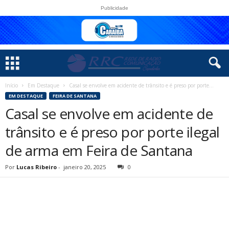
Publicidade
Início
Em Destaque
Casal se envolve em acidente de trânsito e é preso por porte...
EM DESTAQUE
FEIRA DE SANTANA
Casal se envolve em acidente de
trânsito e é preso por porte ilegal
de arma em Feira de Santana
Por
Lucas Ribeiro
-
janeiro 20, 2025
0