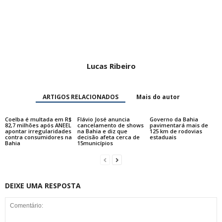
Lucas Ribeiro
ARTIGOS RELACIONADOS
Mais do autor
Coelba é multada em R$
Flávio José anuncia
Governo da Bahia
82,7 milhões após ANEEL
cancelamento de shows
pavimentará mais de
apontar irregularidades
na Bahia e diz que
125 km de rodovias
contra consumidores na
decisão afeta cerca de
estaduais
Bahia
15municípios
DEIXE UMA RESPOSTA