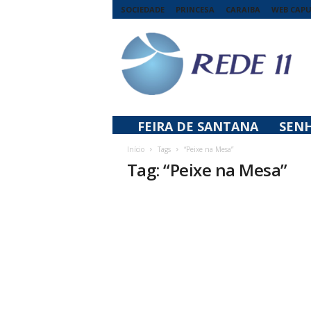
SOCIEDADE
PRINCESA
CARAIBA
WEB CAP
R
e
d
e
1
1
FEIRA DE SANTANA
SEN
Início
Tags
“Peixe na Mesa”
Tag: “Peixe na Mesa”