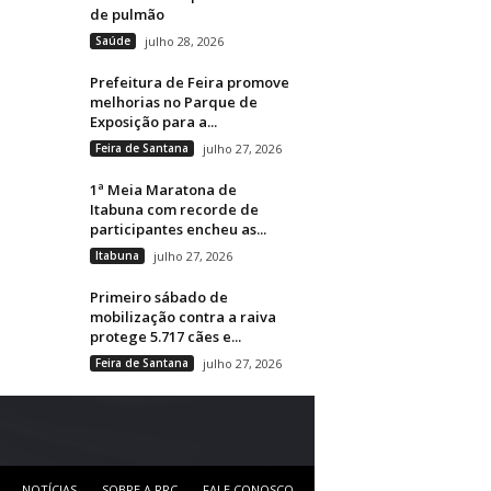
de pulmão
Saúde
julho 28, 2026
Prefeitura de Feira promove
melhorias no Parque de
Exposição para a...
Feira de Santana
julho 27, 2026
1ª Meia Maratona de
Itabuna com recorde de
participantes encheu as...
Itabuna
julho 27, 2026
Primeiro sábado de
mobilização contra a raiva
protege 5.717 cães e...
Feira de Santana
julho 27, 2026
NOTÍCIAS
SOBRE A RRC
FALE CONOSCO