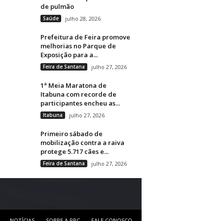
de pulmão
Saúde
julho 28, 2026
Prefeitura de Feira promove
melhorias no Parque de
Exposição para a...
Feira de Santana
julho 27, 2026
1ª Meia Maratona de
Itabuna com recorde de
participantes encheu as...
Itabuna
julho 27, 2026
Primeiro sábado de
mobilização contra a raiva
protege 5.717 cães e...
Feira de Santana
julho 27, 2026
NOTÍCIAS
SOBRE A RRC
FALE CONOSCO