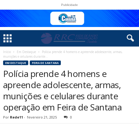
Publicidade
Início
Em Destaque
Polícia prende 4 homens e apreende adolescente, armas,
munições e celulares durante...
EM DESTAQUE
FEIRA DE SANTANA
Polícia prende 4 homens e
apreende adolescente, armas,
munições e celulares durante
operação em Feira de Santana
Por
Rede11
-
fevereiro 21, 2025
0