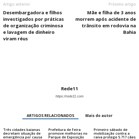
Artigo anterior
Próximo artigo
Desembargadora e filhos
Mãe e filha de 3 anos
investigados por práticas
morrem após acidente de
de organização criminosa
trânsito em rodovia na
e lavagem de dinheiro
Bahia
viram réus
Rede11
https://rede11.com
ARTIGOS RELACIONADOS
Mais do autor
Três cidades baianas
Prefeitura de Feira
Primeiro sábado de
decretam situação de
promove melhorias no
mobilização contra a
emergência por causa
Parque de Exposição
raiva protege 5.717 cães