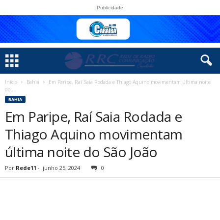
Publicidade
Início
Bahia
Em Paripe, Raí Saia Rodada e Thiago Aquino movimentam última noite
do...
BAHIA
Em Paripe, Raí Saia Rodada e
Thiago Aquino movimentam
última noite do São João
Por
Rede11
-
junho 25, 2024
0