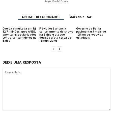
https://rede11.com
ARTIGOS RELACIONADOS
Mais do autor
Coelba é multada em R$
Flávio José anuncia
Governo da Bahia
82,7 milhões após ANEEL
cancelamento de shows
pavimentará mais de
apontar irregularidades
na Bahia e diz que
125 km de rodovias
contra consumidores na
decisão afeta cerca de
estaduais
Bahia
15municípios
DEIXE UMA RESPOSTA