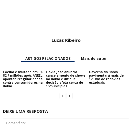
Lucas Ribeiro
ARTIGOS RELACIONADOS
Mais do autor
Coelba é multada em R$
Flávio José anuncia
Governo da Bahia
82,7 milhões após ANEEL
cancelamento de shows
pavimentará mais de
apontar irregularidades
na Bahia e diz que
125 km de rodovias
contra consumidores na
decisão afeta cerca de
estaduais
Bahia
15municípios
DEIXE UMA RESPOSTA