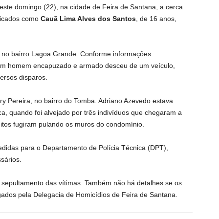
neste domingo (22), na cidade de Feira de Santana, a cerca
ificados como
Cauã Lima Alves dos Santos
, de 16 anos,
, no bairro Lagoa Grande. Conforme informações
l, um homem encapuzado e armado desceu de um veículo,
ersos disparos.
ry Pereira, no bairro do Tomba. Adriano Azevedo estava
ca, quando foi alvejado por três indivíduos que chegaram a
eitos fugiram pulando os muros do condomínio.
edidas para o Departamento de Polícia Técnica (DPT),
sários.
e sepultamento das vítimas. Também não há detalhes se os
gados pela Delegacia de Homicídios de Feira de Santana.