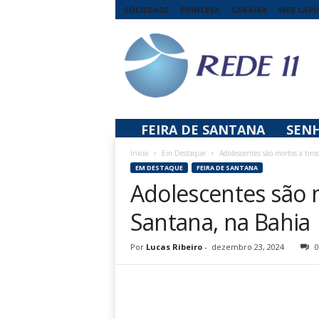
SOCIEDADE
PRINCESA
CARAIBA
WEB CAP
R
e
d
e
1
1
FEIRA DE SANTANA
SEN
Início
Em Destaque
Adolescentes são mortos a tiro
EM DESTAQUE
FEIRA DE SANTANA
Adolescentes são m
Santana, na Bahia
Por
Lucas Ribeiro
-
dezembro 23, 2024
0